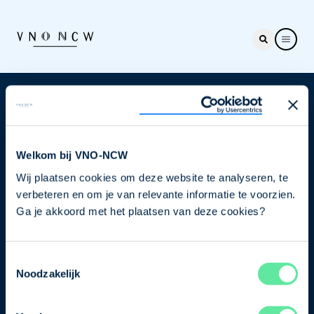
Nieuwsbrief
Elke week hét nieuws dat ondernemers raakt. Schrijf
je nu in voor de VNO-NCW nieuwsbrief.
Welkom bij VNO-NCW
Wij plaatsen cookies om deze website te analyseren, te
Schrijf je in
verbeteren en om je van relevante informatie te voorzien.
Ga je akkoord met het plaatsen van deze cookies?
Direct naar
Toestemmingsselectie
Ons verhaal
Noodzakelijk
Contact