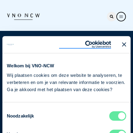
Nieuwsbrief
Elke week hét nieuws dat ondernemers raakt. Schrijf
je nu in voor de VNO-NCW nieuwsbrief.
Welkom bij VNO-NCW
Wij plaatsen cookies om deze website te analyseren, te
Schrijf je in
verbeteren en om je van relevante informatie te voorzien.
Ga je akkoord met het plaatsen van deze cookies?
Direct naar
Toestemmingsselectie
Ons verhaal
Noodzakelijk
Contact