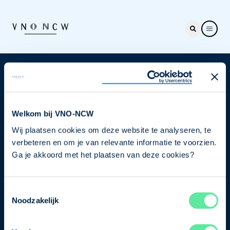
Nieuwsbrief
Elke week hét nieuws dat ondernemers raakt. Schrijf
je nu in voor de VNO-NCW nieuwsbrief.
Welkom bij VNO-NCW
Wij plaatsen cookies om deze website te analyseren, te
Schrijf je in
verbeteren en om je van relevante informatie te voorzien.
Ga je akkoord met het plaatsen van deze cookies?
Direct naar
Toestemmingsselectie
Ons verhaal
Noodzakelijk
Contact