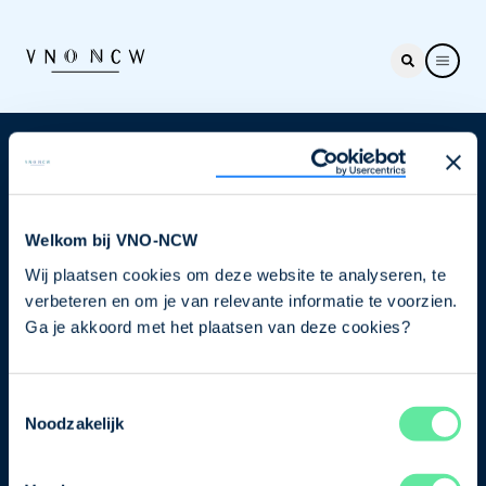
Nieuwsbrief
Elke week hét nieuws dat ondernemers raakt. Schrijf
je nu in voor de VNO-NCW nieuwsbrief.
Welkom bij VNO-NCW
Wij plaatsen cookies om deze website te analyseren, te
Schrijf je in
verbeteren en om je van relevante informatie te voorzien.
Ga je akkoord met het plaatsen van deze cookies?
Direct naar
Toestemmingsselectie
Ons verhaal
Noodzakelijk
Contact