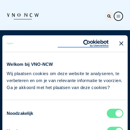
Nieuwsbrief
Elke week hét nieuws dat ondernemers raakt. Schrijf
je nu in voor de VNO-NCW nieuwsbrief.
Welkom bij VNO-NCW
Wij plaatsen cookies om deze website te analyseren, te
Schrijf je in
verbeteren en om je van relevante informatie te voorzien.
Ga je akkoord met het plaatsen van deze cookies?
Direct naar
Toestemmingsselectie
Ons verhaal
Noodzakelijk
Contact