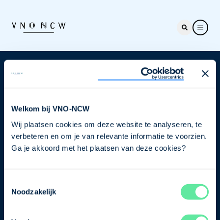
Nieuwsbrief
Elke week hét nieuws dat ondernemers raakt. Schrijf
je nu in voor de VNO-NCW nieuwsbrief.
Welkom bij VNO-NCW
Wij plaatsen cookies om deze website te analyseren, te
Schrijf je in
verbeteren en om je van relevante informatie te voorzien.
Ga je akkoord met het plaatsen van deze cookies?
Direct naar
Toestemmingsselectie
Ons verhaal
Noodzakelijk
Contact