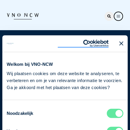
Nieuwsbrief
Elke week hét nieuws dat ondernemers raakt. Schrijf
je nu in voor de VNO-NCW nieuwsbrief.
Welkom bij VNO-NCW
Wij plaatsen cookies om deze website te analyseren, te
Schrijf je in
verbeteren en om je van relevante informatie te voorzien.
Ga je akkoord met het plaatsen van deze cookies?
Direct naar
Toestemmingsselectie
Ons verhaal
Noodzakelijk
Contact