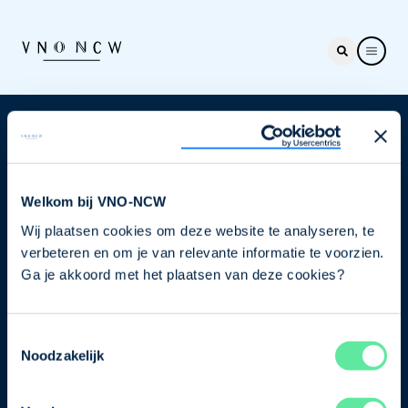
Nieuwsbrief
Elke week hét nieuws dat ondernemers raakt. Schrijf
je nu in voor de VNO-NCW nieuwsbrief.
Welkom bij VNO-NCW
Wij plaatsen cookies om deze website te analyseren, te
Schrijf je in
verbeteren en om je van relevante informatie te voorzien.
Ga je akkoord met het plaatsen van deze cookies?
Direct naar
Toestemmingsselectie
Ons verhaal
Noodzakelijk
Contact