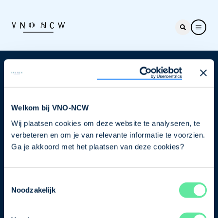
Nieuwsbrief
Elke week hét nieuws dat ondernemers raakt. Schrijf
je nu in voor de VNO-NCW nieuwsbrief.
Welkom bij VNO-NCW
Wij plaatsen cookies om deze website te analyseren, te
Schrijf je in
verbeteren en om je van relevante informatie te voorzien.
Ga je akkoord met het plaatsen van deze cookies?
Direct naar
Toestemmingsselectie
Ons verhaal
Noodzakelijk
Contact