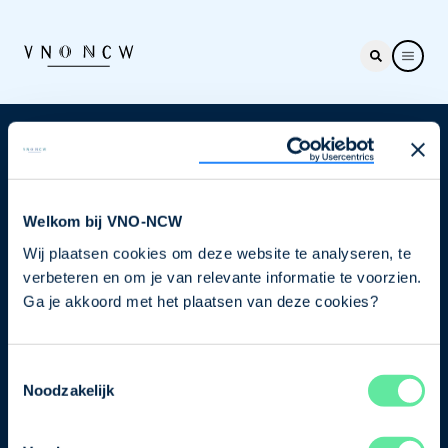
Nieuwsbrief
Elke week hét nieuws dat ondernemers raakt. Schrijf
je nu in voor de VNO-NCW nieuwsbrief.
Welkom bij VNO-NCW
Wij plaatsen cookies om deze website te analyseren, te
Schrijf je in
verbeteren en om je van relevante informatie te voorzien.
Ga je akkoord met het plaatsen van deze cookies?
Direct naar
Toestemmingsselectie
Ons verhaal
Noodzakelijk
Contact