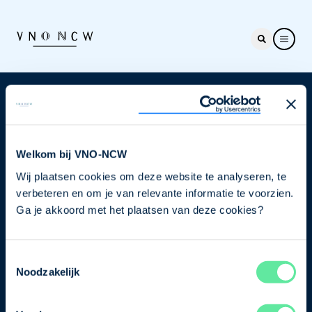
Nieuwsbrief
Elke week hét nieuws dat ondernemers raakt. Schrijf
je nu in voor de VNO-NCW nieuwsbrief.
Welkom bij VNO-NCW
Wij plaatsen cookies om deze website te analyseren, te
Schrijf je in
verbeteren en om je van relevante informatie te voorzien.
Ga je akkoord met het plaatsen van deze cookies?
Direct naar
Toestemmingsselectie
Ons verhaal
Noodzakelijk
Contact