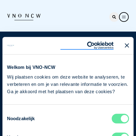
Nieuwsbrief
Elke week hét nieuws dat ondernemers raakt. Schrijf
je nu in voor de VNO-NCW nieuwsbrief.
Welkom bij VNO-NCW
Wij plaatsen cookies om deze website te analyseren, te
Schrijf je in
verbeteren en om je van relevante informatie te voorzien.
Ga je akkoord met het plaatsen van deze cookies?
Direct naar
Toestemmingsselectie
Ons verhaal
Noodzakelijk
Contact