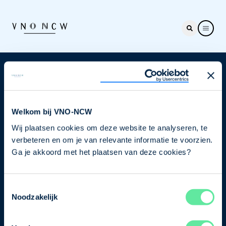
Nieuwsbrief
Elke week hét nieuws dat ondernemers raakt. Schrijf
je nu in voor de VNO-NCW nieuwsbrief.
Welkom bij VNO-NCW
Wij plaatsen cookies om deze website te analyseren, te
Schrijf je in
verbeteren en om je van relevante informatie te voorzien.
Ga je akkoord met het plaatsen van deze cookies?
Direct naar
Toestemmingsselectie
Ons verhaal
Noodzakelijk
Contact