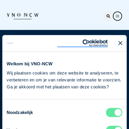
Nieuwsbrief
Elke week hét nieuws dat ondernemers raakt. Schrijf
je nu in voor de VNO-NCW nieuwsbrief.
Welkom bij VNO-NCW
Wij plaatsen cookies om deze website te analyseren, te
Schrijf je in
verbeteren en om je van relevante informatie te voorzien.
Ga je akkoord met het plaatsen van deze cookies?
Direct naar
Toestemmingsselectie
Ons verhaal
Noodzakelijk
Contact