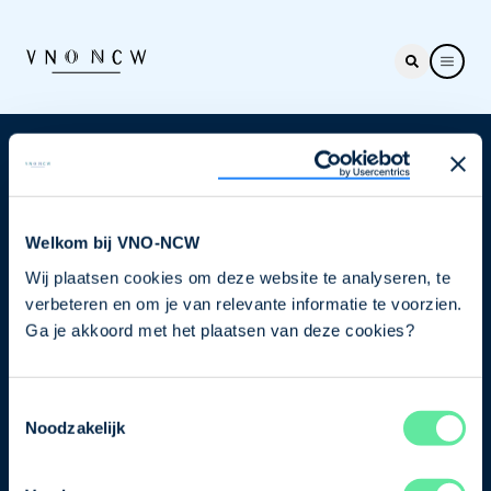
Nieuwsbrief
Elke week hét nieuws dat ondernemers raakt. Schrijf
je nu in voor de VNO-NCW nieuwsbrief.
Welkom bij VNO-NCW
Wij plaatsen cookies om deze website te analyseren, te
Schrijf je in
verbeteren en om je van relevante informatie te voorzien.
Ga je akkoord met het plaatsen van deze cookies?
Direct naar
Toestemmingsselectie
Ons verhaal
Noodzakelijk
Contact