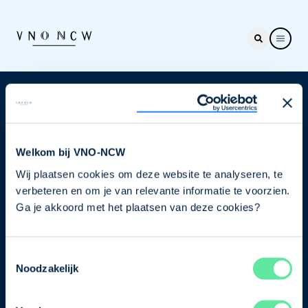
Nieuwsbrief
Elke week hét nieuws dat ondernemers raakt. Schrijf
je nu in voor de VNO-NCW nieuwsbrief.
Welkom bij VNO-NCW
Wij plaatsen cookies om deze website te analyseren, te
Schrijf je in
verbeteren en om je van relevante informatie te voorzien.
Ga je akkoord met het plaatsen van deze cookies?
Direct naar
Toestemmingsselectie
Ons verhaal
Noodzakelijk
Contact