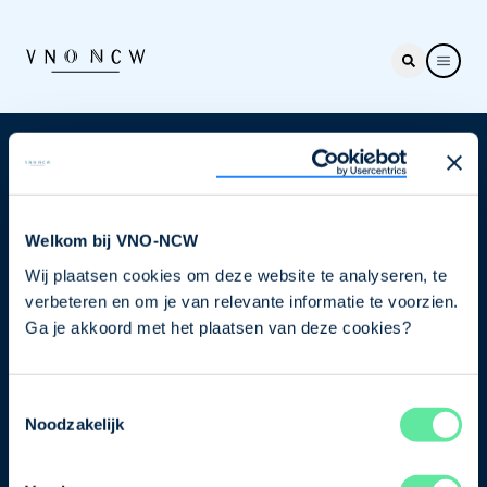
Nieuwsbrief
Elke week hét nieuws dat ondernemers raakt. Schrijf
je nu in voor de VNO-NCW nieuwsbrief.
Welkom bij VNO-NCW
Wij plaatsen cookies om deze website te analyseren, te
Schrijf je in
verbeteren en om je van relevante informatie te voorzien.
Ga je akkoord met het plaatsen van deze cookies?
Direct naar
Toestemmingsselectie
Ons verhaal
Noodzakelijk
Contact