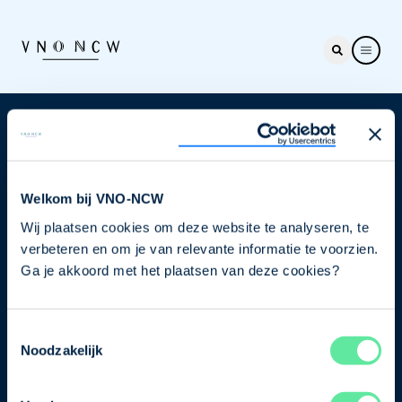
Nieuwsbrief
Elke week hét nieuws dat ondernemers raakt. Schrijf
je nu in voor de VNO-NCW nieuwsbrief.
Welkom bij VNO-NCW
Wij plaatsen cookies om deze website te analyseren, te
Schrijf je in
verbeteren en om je van relevante informatie te voorzien.
Ga je akkoord met het plaatsen van deze cookies?
Direct naar
Toestemmingsselectie
Ons verhaal
Noodzakelijk
Contact