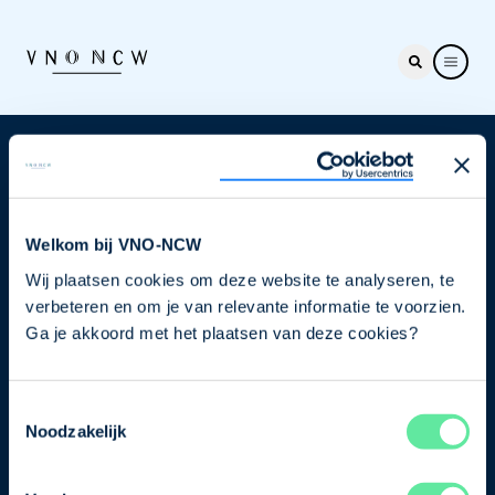
Nieuwsbrief
Elke week hét nieuws dat ondernemers raakt. Schrijf
je nu in voor de VNO-NCW nieuwsbrief.
Welkom bij VNO-NCW
Wij plaatsen cookies om deze website te analyseren, te
Schrijf je in
verbeteren en om je van relevante informatie te voorzien.
Ga je akkoord met het plaatsen van deze cookies?
Direct naar
Toestemmingsselectie
Ons verhaal
Noodzakelijk
Contact