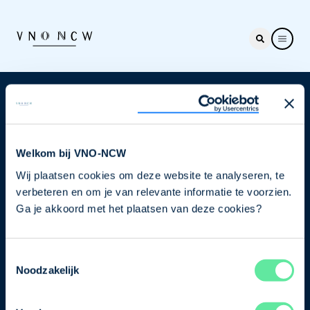
Nieuwsbrief
Elke week hét nieuws dat ondernemers raakt. Schrijf
je nu in voor de VNO-NCW nieuwsbrief.
Welkom bij VNO-NCW
Wij plaatsen cookies om deze website te analyseren, te
Schrijf je in
verbeteren en om je van relevante informatie te voorzien.
Ga je akkoord met het plaatsen van deze cookies?
Direct naar
Toestemmingsselectie
Ons verhaal
Noodzakelijk
Contact