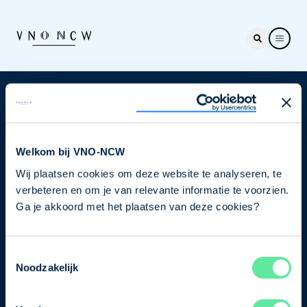
Nieuwsbrief
Elke week hét nieuws dat ondernemers raakt. Schrijf
je nu in voor de VNO-NCW nieuwsbrief.
Welkom bij VNO-NCW
Wij plaatsen cookies om deze website te analyseren, te
Schrijf je in
verbeteren en om je van relevante informatie te voorzien.
Ga je akkoord met het plaatsen van deze cookies?
Direct naar
Toestemmingsselectie
Ons verhaal
Noodzakelijk
Contact