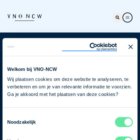
Nieuwsbrief
Elke week hét nieuws dat ondernemers raakt. Schrijf
je nu in voor de VNO-NCW nieuwsbrief.
Welkom bij VNO-NCW
Wij plaatsen cookies om deze website te analyseren, te
Schrijf je in
verbeteren en om je van relevante informatie te voorzien.
Ga je akkoord met het plaatsen van deze cookies?
Direct naar
Toestemmingsselectie
Ons verhaal
Noodzakelijk
Contact