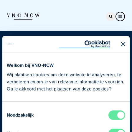
Nieuwsbrief
Elke week hét nieuws dat ondernemers raakt. Schrijf
je nu in voor de VNO-NCW nieuwsbrief.
Welkom bij VNO-NCW
Wij plaatsen cookies om deze website te analyseren, te
Schrijf je in
verbeteren en om je van relevante informatie te voorzien.
Ga je akkoord met het plaatsen van deze cookies?
Direct naar
Toestemmingsselectie
Ons verhaal
Noodzakelijk
Contact