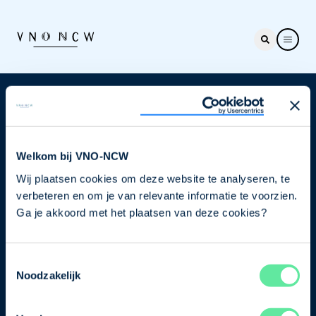
Nieuwsbrief
Elke week hét nieuws dat ondernemers raakt. Schrijf
je nu in voor de VNO-NCW nieuwsbrief.
Welkom bij VNO-NCW
Wij plaatsen cookies om deze website te analyseren, te
Schrijf je in
verbeteren en om je van relevante informatie te voorzien.
Ga je akkoord met het plaatsen van deze cookies?
Direct naar
Toestemmingsselectie
Ons verhaal
Noodzakelijk
Contact