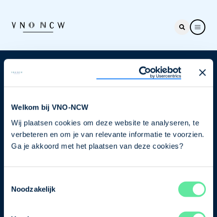
Nieuwsbrief
Elke week hét nieuws dat ondernemers raakt. Schrijf
je nu in voor de VNO-NCW nieuwsbrief.
Welkom bij VNO-NCW
Wij plaatsen cookies om deze website te analyseren, te
Schrijf je in
verbeteren en om je van relevante informatie te voorzien.
Ga je akkoord met het plaatsen van deze cookies?
Direct naar
Toestemmingsselectie
Ons verhaal
Noodzakelijk
Contact