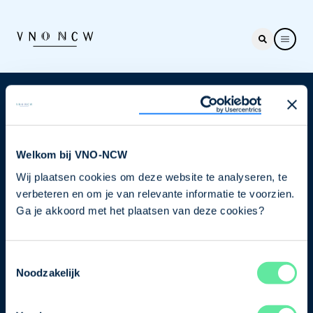
Nieuwsbrief
Elke week hét nieuws dat ondernemers raakt. Schrijf
je nu in voor de VNO-NCW nieuwsbrief.
Welkom bij VNO-NCW
Wij plaatsen cookies om deze website te analyseren, te
Schrijf je in
verbeteren en om je van relevante informatie te voorzien.
Ga je akkoord met het plaatsen van deze cookies?
Direct naar
Toestemmingsselectie
Ons verhaal
Noodzakelijk
Contact