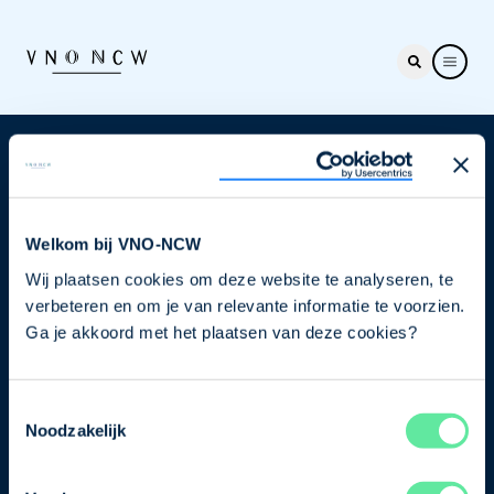
Nieuwsbrief
Elke week hét nieuws dat ondernemers raakt. Schrijf
je nu in voor de VNO-NCW nieuwsbrief.
Welkom bij VNO-NCW
Wij plaatsen cookies om deze website te analyseren, te
Schrijf je in
verbeteren en om je van relevante informatie te voorzien.
Ga je akkoord met het plaatsen van deze cookies?
Direct naar
Toestemmingsselectie
Ons verhaal
Noodzakelijk
Contact