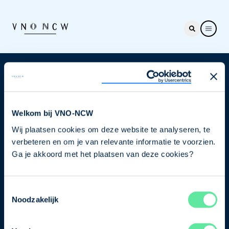
Nieuwsbrief
Elke week hét nieuws dat ondernemers raakt. Schrijf
je nu in voor de VNO-NCW nieuwsbrief.
Welkom bij VNO-NCW
Wij plaatsen cookies om deze website te analyseren, te
Schrijf je in
verbeteren en om je van relevante informatie te voorzien.
Ga je akkoord met het plaatsen van deze cookies?
Direct naar
Toestemmingsselectie
Ons verhaal
Noodzakelijk
Contact