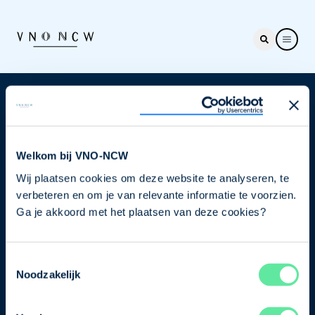
Nieuwsbrief
Elke week hét nieuws dat ondernemers raakt. Schrijf
je nu in voor de VNO-NCW nieuwsbrief.
Welkom bij VNO-NCW
Wij plaatsen cookies om deze website te analyseren, te
Schrijf je in
verbeteren en om je van relevante informatie te voorzien.
Ga je akkoord met het plaatsen van deze cookies?
Direct naar
Toestemmingsselectie
Ons verhaal
Noodzakelijk
Contact