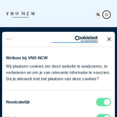
Nieuwsbrief
Elke week hét nieuws dat ondernemers raakt. Schrijf
je nu in voor de VNO-NCW nieuwsbrief.
Welkom bij VNO-NCW
Wij plaatsen cookies om deze website te analyseren, te
Schrijf je in
verbeteren en om je van relevante informatie te voorzien.
Ga je akkoord met het plaatsen van deze cookies?
Direct naar
Toestemmingsselectie
Ons verhaal
Noodzakelijk
Contact