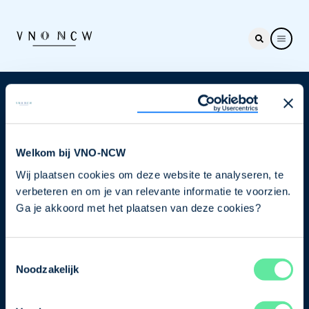
Nieuwsbrief
Elke week hét nieuws dat ondernemers raakt. Schrijf
je nu in voor de VNO-NCW nieuwsbrief.
Welkom bij VNO-NCW
Wij plaatsen cookies om deze website te analyseren, te
Schrijf je in
verbeteren en om je van relevante informatie te voorzien.
Ga je akkoord met het plaatsen van deze cookies?
Direct naar
Toestemmingsselectie
Ons verhaal
Noodzakelijk
Contact