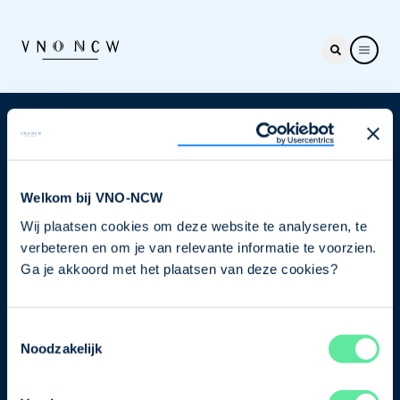
Nieuwsbrief
Elke week hét nieuws dat ondernemers raakt. Schrijf
je nu in voor de VNO-NCW nieuwsbrief.
Welkom bij VNO-NCW
Wij plaatsen cookies om deze website te analyseren, te
Schrijf je in
verbeteren en om je van relevante informatie te voorzien.
Ga je akkoord met het plaatsen van deze cookies?
Direct naar
Toestemmingsselectie
Ons verhaal
Noodzakelijk
Contact