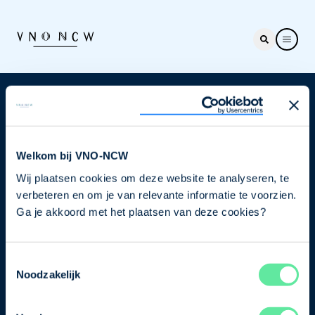
Nieuwsbrief
Elke week hét nieuws dat ondernemers raakt. Schrijf
je nu in voor de VNO-NCW nieuwsbrief.
Welkom bij VNO-NCW
Wij plaatsen cookies om deze website te analyseren, te
Schrijf je in
verbeteren en om je van relevante informatie te voorzien.
Ga je akkoord met het plaatsen van deze cookies?
Direct naar
Toestemmingsselectie
Ons verhaal
Noodzakelijk
Contact