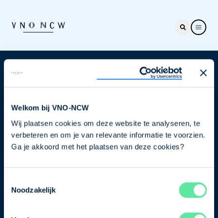
Nieuwsbrief
Elke week hét nieuws dat ondernemers raakt. Schrijf
je nu in voor de VNO-NCW nieuwsbrief.
Welkom bij VNO-NCW
Wij plaatsen cookies om deze website te analyseren, te
Schrijf je in
verbeteren en om je van relevante informatie te voorzien.
Ga je akkoord met het plaatsen van deze cookies?
Direct naar
Toestemmingsselectie
Ons verhaal
Noodzakelijk
Contact