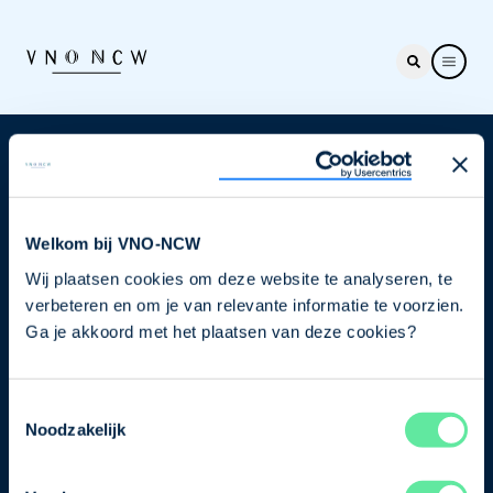
Nieuwsbrief
Elke week hét nieuws dat ondernemers raakt. Schrijf
je nu in voor de VNO-NCW nieuwsbrief.
Welkom bij VNO-NCW
Wij plaatsen cookies om deze website te analyseren, te
Schrijf je in
verbeteren en om je van relevante informatie te voorzien.
Ga je akkoord met het plaatsen van deze cookies?
Direct naar
Toestemmingsselectie
Ons verhaal
Noodzakelijk
Contact