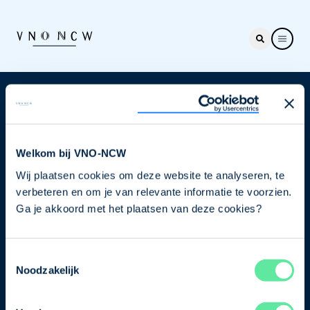
Nieuwsbrief
Elke week hét nieuws dat ondernemers raakt. Schrijf
je nu in voor de VNO-NCW nieuwsbrief.
Welkom bij VNO-NCW
Wij plaatsen cookies om deze website te analyseren, te
Schrijf je in
verbeteren en om je van relevante informatie te voorzien.
Ga je akkoord met het plaatsen van deze cookies?
Direct naar
Toestemmingsselectie
Ons verhaal
Noodzakelijk
Contact