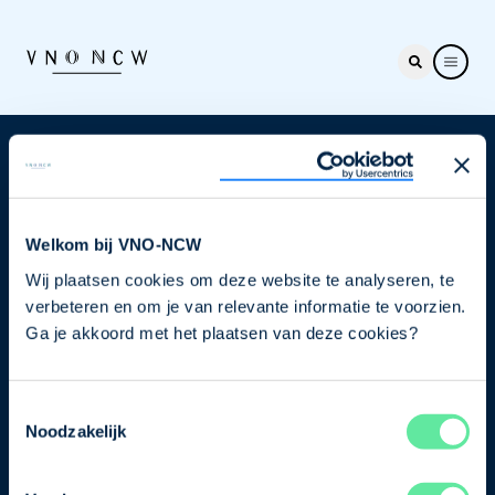
Nieuwsbrief
Elke week hét nieuws dat ondernemers raakt. Schrijf
je nu in voor de VNO-NCW nieuwsbrief.
Welkom bij VNO-NCW
Wij plaatsen cookies om deze website te analyseren, te
Schrijf je in
verbeteren en om je van relevante informatie te voorzien.
Ga je akkoord met het plaatsen van deze cookies?
Direct naar
Toestemmingsselectie
Ons verhaal
Noodzakelijk
Contact