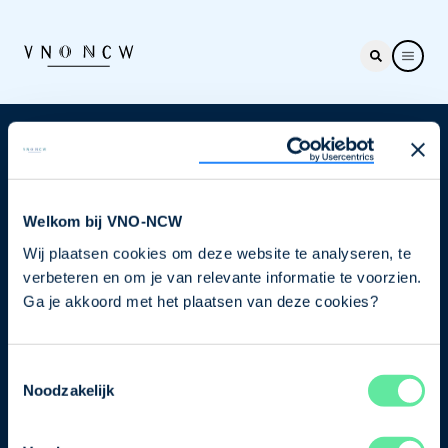
Nieuwsbrief
Elke week hét nieuws dat ondernemers raakt. Schrijf
je nu in voor de VNO-NCW nieuwsbrief.
Welkom bij VNO-NCW
Wij plaatsen cookies om deze website te analyseren, te
Schrijf je in
verbeteren en om je van relevante informatie te voorzien.
Ga je akkoord met het plaatsen van deze cookies?
Direct naar
Toestemmingsselectie
Ons verhaal
Noodzakelijk
Contact