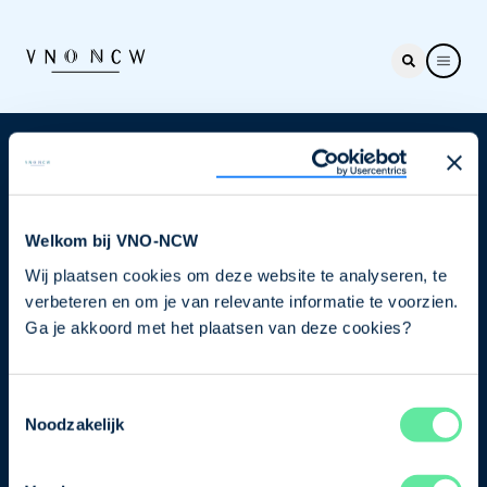
Nieuwsbrief
Elke week hét nieuws dat ondernemers raakt. Schrijf
je nu in voor de VNO-NCW nieuwsbrief.
Welkom bij VNO-NCW
Wij plaatsen cookies om deze website te analyseren, te
Schrijf je in
verbeteren en om je van relevante informatie te voorzien.
Ga je akkoord met het plaatsen van deze cookies?
Direct naar
Toestemmingsselectie
Ons verhaal
Noodzakelijk
Contact