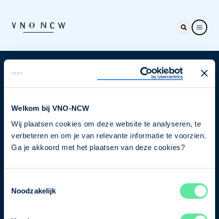
Nieuwsbrief
Elke week hét nieuws dat ondernemers raakt. Schrijf
je nu in voor de VNO-NCW nieuwsbrief.
Welkom bij VNO-NCW
Wij plaatsen cookies om deze website te analyseren, te
Schrijf je in
verbeteren en om je van relevante informatie te voorzien.
Ga je akkoord met het plaatsen van deze cookies?
Direct naar
Toestemmingsselectie
Ons verhaal
Noodzakelijk
Contact