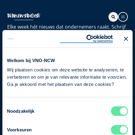
Nieuwsbrief
Elke week hét nieuws dat ondernemers raakt. Schrijf
je nu in voor de VNO-NCW nieuwsbrief.
Schrijf je in
Welkom bij VNO-NCW
Wij plaatsen cookies om deze website te analyseren, te
Direct naar
verbeteren en om je van relevante informatie te voorzien.
Ons verhaal
Ga je akkoord met het plaatsen van deze cookies?
Contact
Toestemmingsselectie
Noodzakelijk
Bezuidenhoutseweg 12
2594 AV Den Haag
Voorkeuren
T
+31 70 349 03 49