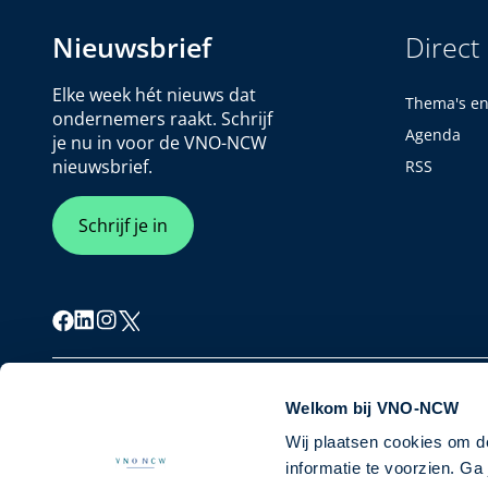
Nieuwsbrief
Direct
Elke week hét nieuws dat
Thema's e
ondernemers raakt. Schrijf
Agenda
je nu in voor de VNO-NCW
nieuwsbrief.
RSS
Schrijf je in
Cookiebeleid
Privacybeleid
Disclaimer
Welkom bij VNO-NCW
Wij plaatsen cookies om d
informatie te voorzien. G